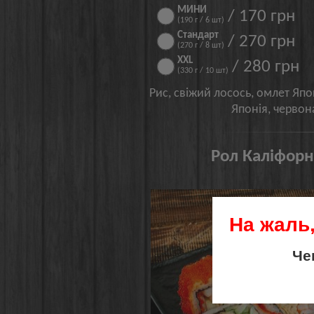
МИНИ
/ 170 грн
(190 г / 6 шт)
Стандарт
/ 270 грн
(270 г / 8 шт)
XXL
/ 280 грн
(330 г / 10 шт)
Рис, свіжий лосось, омлет Япо
Японія, червона
Рол Каліфорн
На жаль,
Че