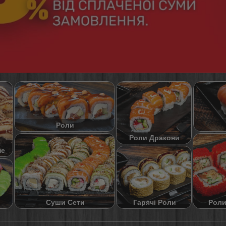
Роли
Роли Дракони
не
Суши Сети
Роли
Гарячі Роли