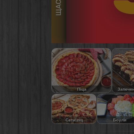
Піца
Запече
Сети піц
Боули