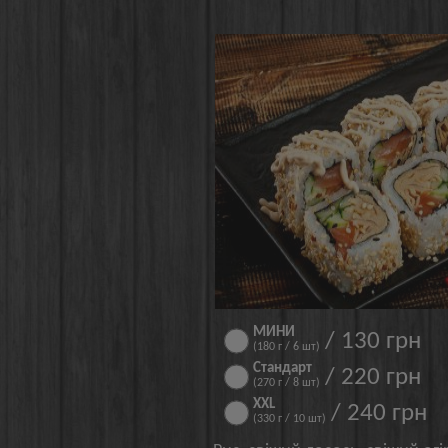
МИНИ
/ 130 грн
(180 г / 6 шт)
Стандарт
/ 220 грн
(270 г / 8 шт)
XXL
/ 240 грн
(330 г / 10 шт)