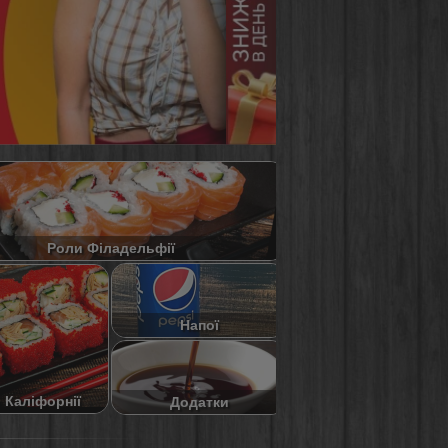
Роли Філадельфії
Напої
 Каліфорнії
Додатки