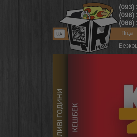
(093)
(098)
(066)
Піца
UA
Безко