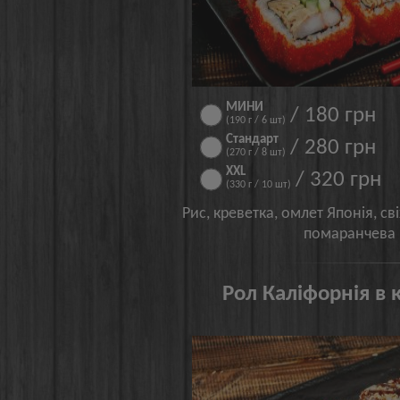
МИНИ
/ 180 грн
(190 г / 6 шт)
Стандарт
/ 280 грн
(270 г / 8 шт)
XXL
/ 320 грн
(330 г / 10 шт)
Рис, креветка, омлет Японія, св
помаранчева і
Рол Каліфорнія в 