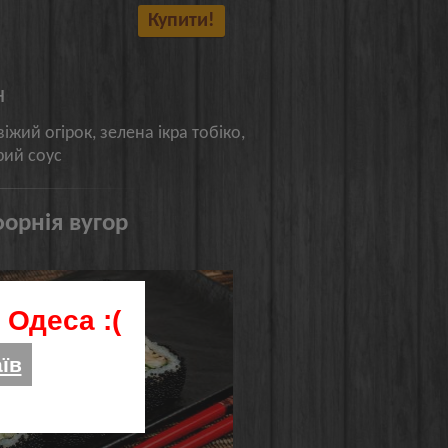
Купити!
н
віжий огірок, зелена ікра тобіко,
рий соус
форнія вугор
 Одеса :(
їв