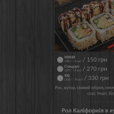
МИНИ
/ 150 грн
(180 г / 6 шт)
Стандарт
/ 270 грн
(270 г / 8 шт)
XXL
/ 330 грн
(330 г / 10 шт)
Рис, вугор, свіжий огірок, ом
соус Унагі, б
Рол Каліфорнія в к