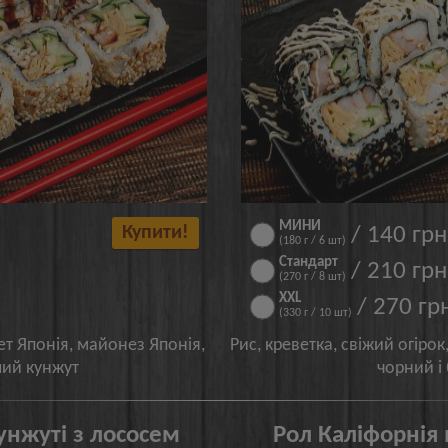
МИНИ
Купити!
/ 140 грн
(180 г / 6 шт)
Стандарт
/ 210 грн
(270 г / 8 шт)
XXL
/ 270 гр
(330 г / 10 шт)
лет Японія, майонез Японія,
Рис, креветка, свіжий огіро
ілий кунжут
чорний і
унжуті з лососем
Рол Каліфорнія 