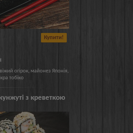
Купити!
н
свіжий огірок, майонез Японія,
ікра тобіко
 кунжуті з креветкою