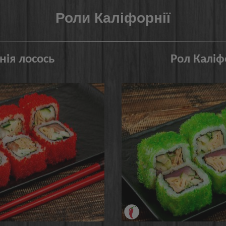
Роли Каліфорнії
нія лосось
Рол Каліф