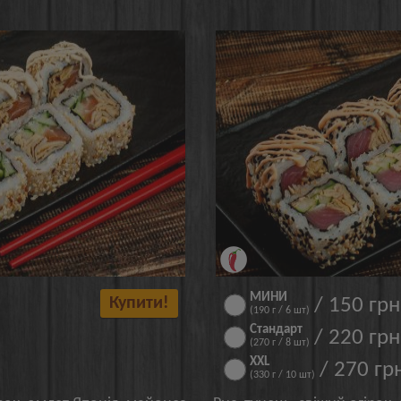
МИНИ
Купити!
/ 150 грн
(190 г / 6 шт)
Стандарт
/ 220 грн
(270 г / 8 шт)
XXL
/ 270 гр
(330 г / 10 шт)