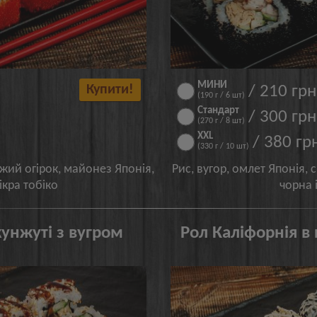
МИНИ
Купити!
/ 210 грн
(190 г / 6 шт)
Стандарт
/ 300 грн
(270 г / 8 шт)
XXL
/ 380 гр
(330 г / 10 шт)
іжий огірок, майонез Японія,
Рис, вугор, омлет Японія, 
кра тобіко
чорна 
кунжуті з вугром
Рол Каліфорнія в