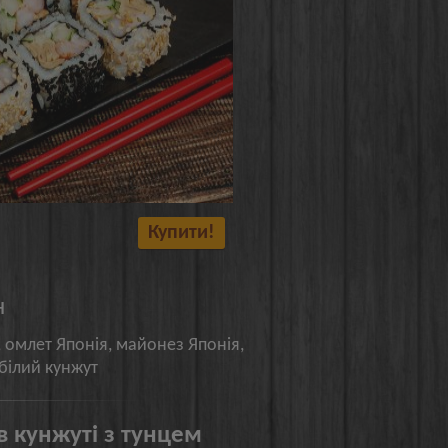
Купити!
н
к, омлет Японія, майонез Японія,
 білий кунжут
в кунжуті з тунцем