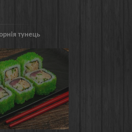
орнія тунець