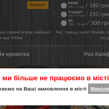
МИНИ
Купити!
/ 180 грн
(190 г / 6 шт)
Стандарт
/ 250 грн
(270 г / 8 шт)
XXL
/ 300 гр
(330 г / 10 шт)
нія, свіжий огірок, майонез
Рис, тунець, омлет Японія, с
 ікра тобіко
гост
ія креветка
Рол Калі
 ми більше не працюємо в місті
каємо на Ваші замовлення в місті
Микола